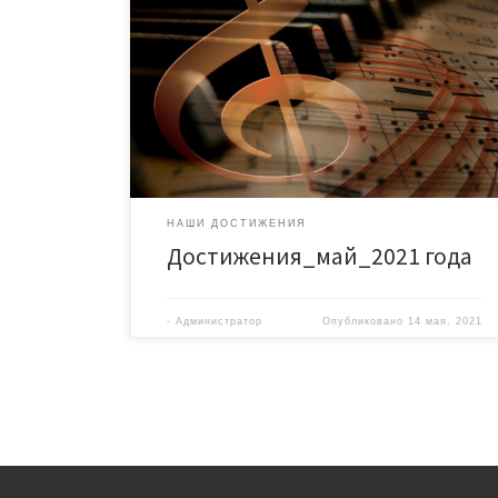
Бурмистрова Элина (преп. Рыковская Я.П.)
МЕЖДУНАРОДНЫЙ МНОГОЖАНРОВЫЙ КОНКУРС
«МАЛЕНЬКИЕ ЗВЕЗДОЧКИ» Омск май 2021 г. III место
Русакова Анна (преп. Кремнева С.В.) ГОРОДСКАЯ
ОЛИМПИАДА «НЕЗНАЙКА В […]
НАШИ ДОСТИЖЕНИЯ
Достижения_май_2021 года
-
Администратор
Опубликовано
14 мая, 2021