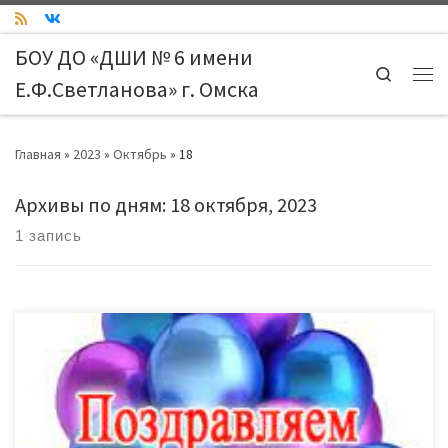
Skip to content
БОУ ДО «ДШИ № 6 имени
Search
Е.Ф.Светланова» г. Омска
Ме
Главная
»
2023
»
Октябрь
»
18
Архивы по дням:
18 октября, 2023
1 запись
Подравляем выпускников Детской школы искусст №6 им. Е.Ф.
Светланова с поступлением в образовательные организации