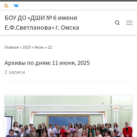
Skip to content
БОУ ДО «ДШИ № 6 имени
Search
Е.Ф.Светланова» г. Омска
Ме
Главная
»
2025
»
Июнь
»
11
Архивы по дням:
11 июня, 2025
2 записи
30 мая в парадном зале Омского областного музея
изобразительных искусств им. М.А. Врубеля состоялся выпускной