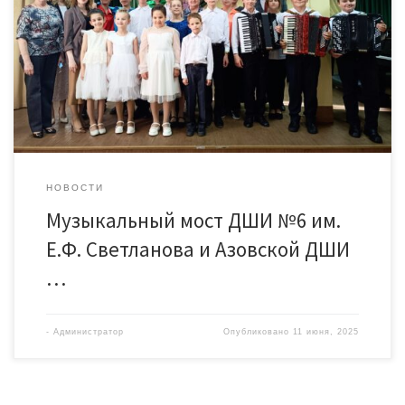
28 мая в концертном зале нашей школы состоялась вторая
встреча в рамках проекта «Музыкальный мост Детской школы
искусств №6 им. Е.Ф. Светланова и Азовской детской […]
НОВОСТИ
Музыкальный мост ДШИ №6 им.
Е.Ф. Светланова и Азовской ДШИ
…
-
Администратор
Опубликовано
11 июня, 2025