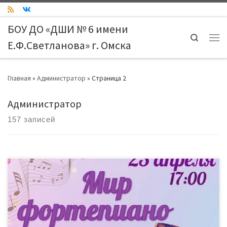
Skip to content
БОУ ДО «ДШИ № 6 имени
Search
Е.Ф.Светланова» г. Омска
Ме
Главная
»
Администратор
»
Страница 2
Администратор
157 записей