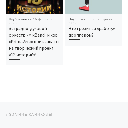
Опубликовано
15 февраля,
Опубликовано
20 февраля,
2023
2025
Эстрадно-духовой
Что грозит за «работу»
оркестр «MixBand» и хор
дроппером?
«PrimaVera» приглашают
на творческий проект
«13 историй»!
Навигация по записям
Предыдущая запись
ЗИМНИЕ КАНИКУЛЫ!