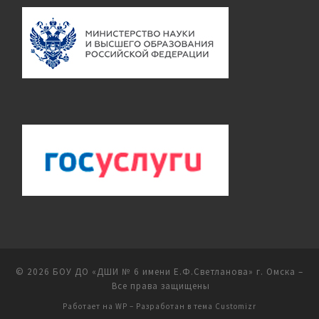
© 2026
БОУ ДО «ДШИ № 6 имени Е.Ф.Светланова» г. Омска
–
Все права защищены
Работает на
WP
– Разработан в
тема Customizr