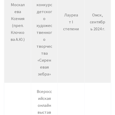
Москал
конкурс
ева
детског
Лауреа
Омск,
Ксения
о
т I
сентябр
(преп.
художес
степени
ь 2024 г.
Клочко
твенног
ва А.Ю.)
о
творчес
тва
«Сирен
евая
зебра»
Всеросс
ийская
онлайн
выстав