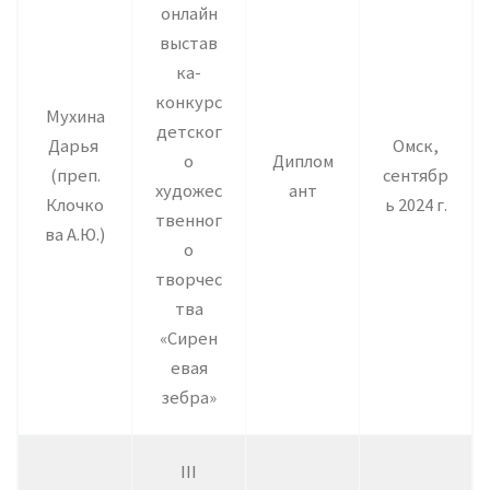
онлайн
выстав
ка-
конкурс
Мухина
детског
Дарья
Омск,
о
Диплом
(преп.
сентябр
художес
ант
Клочко
ь 2024 г.
твенног
ва А.Ю.)
о
творчес
тва
«Сирен
евая
зебра»
III