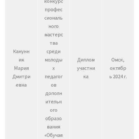
конкурс
профес
сиональ
ного
мастерс
тва
Канунн
среди
ик
молоды
Диплом
Омск,
Мария
х
участни
октябр
Дмитри
педагог
ка
ь 2024 г.
евна
ов
дополн
ительн
ого
образо
вания
«Обучая