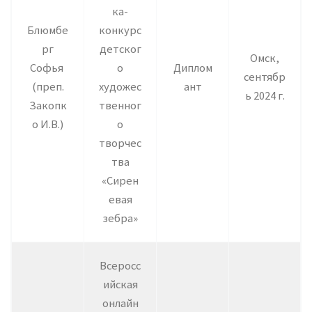
ка-
Блюмбе
конкурс
рг
детског
Омск,
Софья
о
Диплом
сентябр
(преп.
художес
ант
ь 2024 г.
Закопк
твенног
о И.В.)
о
творчес
тва
«Сирен
евая
зебра»
Всеросс
ийская
онлайн