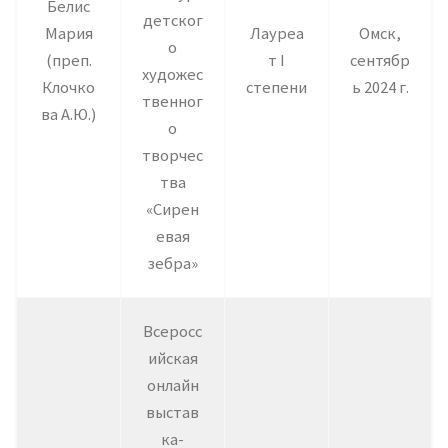
Белис
детског
Мария
Лауреа
Омск,
о
(преп.
т I
сентябр
художес
Клочко
степени
ь 2024 г.
твенног
ва А.Ю.)
о
творчес
тва
«Сирен
евая
зебра»
Всеросс
ийская
онлайн
выстав
ка-