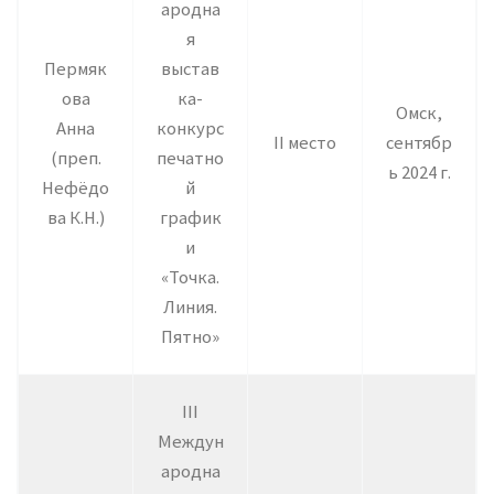
ародна
я
Пермяк
выстав
ова
ка-
Омск,
Анна
конкурс
II место
сентябр
(преп.
печатно
ь 2024 г.
Нефёдо
й
ва К.Н.)
график
и
«Точка.
Линия.
Пятно»
III
Междун
ародна