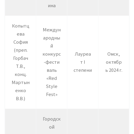
ина
Копытц
Междун
ева
ародны
София
й
(преп.
конкурс
Лауреа
Омск,
Горбач
-фести
т I
октябр
Т.В.,
валь
степени
ь 2024 г.
конц.
«Red
Мартын
Style
енко
Fest»
В.В.)
Городск
ой