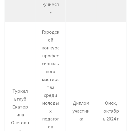
-учимся
»
Городск
ой
конкурс
профес
сиональ
ного
мастерс
тва
Туркел
среди
ьтауб
молоды
Диплом
Омск,
Екатер
х
участни
октябр
ина
педагог
ка
ь 2024 г.
Олеговн
ов
а