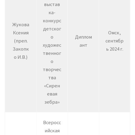
выстав
ка-
конкурс
Жукова
детског
Ксения
Омск,
о
Диплом
(преп.
сентябр
художес
ант
Закопк
ь 2024 г.
твенног
о И.В.)
о
творчес
тва
«Сирен
евая
зебра»
Всеросс
ийская