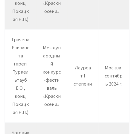
конц.
«Краски
Покацк
осени»
ая Н.П.)
Грачева
Елизаве
Междун
та
ародны
(преп.
й
Лауреа
Москва,
Туркел
конкурс
т I
сентябр
ьтауб
-фести
степени
ь 2024 г.
Е.О.,
валь
конц.
«Краски
Покацк
осени»
ая Н.П.)
Боговик