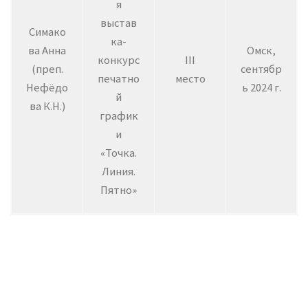
я
выстав
Симако
ка-
ва Анна
Омск,
конкурс
III
(преп.
сентябр
печатно
место
Нефёдо
ь 2024 г.
й
ва К.Н.)
график
и
«Точка.
Линия.
Пятно»