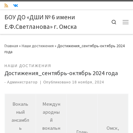
Skip to content
БОУ ДО «ДШИ № 6 имени
Search
Е.Ф.Светланова» г. Омска
Ме
Главная
»
Наши достижения
»
Достижения_сентябрь-октябрь 2024
года
НАШИ ДОСТИЖЕНИЯ
Достижения_сентябрь-октябрь 2024 года
-
Администратор
|
Опубликовано
18 ноября, 2024
Вокаль
Междун
ный
ародны
ансамбл
й
ь
вокальн
Омск,
Гран-