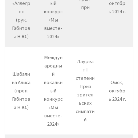
«Аллегр
ый
октябр
при
о»
конкурс
ь 2024 г.
(рук.
«Мы
Габитов
вместе-
а Н.Ю.)
2024»
Междун
Лауреа
ародны
т I
Шабали
й
степени
на Алиса
вокальн
Омск,
Приз
(преп.
ый
октябр
зрител
Габитов
конкурс
ь 2024 г.
ьских
а Н.Ю.)
«Мы
симпати
вместе-
й
2024»