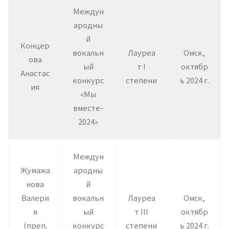
Междун
ародны
й
Концер
вокальн
Лауреа
Омск,
ова
ый
т I
октябр
Анастас
конкурс
степени
ь 2024 г.
ия
«Мы
вместе-
2024»
Междун
Жумажа
ародны
нова
й
Валери
вокальн
Лауреа
Омск,
я
ый
т III
октябр
(преп.
конкурс
степени
ь 2024 г.