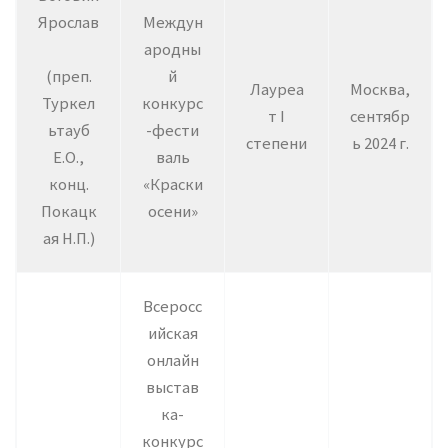
Ярослав
Междун
ародны
(преп.
й
Лауреа
Москва,
Туркел
конкурс
т I
сентябр
ьтауб
-фести
степени
ь 2024 г.
Е.О.,
валь
конц.
«Краски
Покацк
осени»
ая Н.П.)
Всеросс
ийская
онлайн
выстав
ка-
конкурс