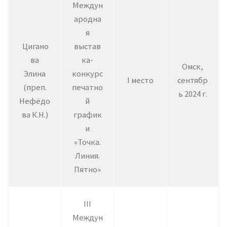
Междун
ародна
я
Цигано
выстав
ва
ка-
Омск,
Элина
конкурс
I место
сентябр
(преп.
печатно
ь 2024 г.
Нефёдо
й
ва К.Н.)
график
и
«Точка.
Линия.
Пятно»
III
Междун