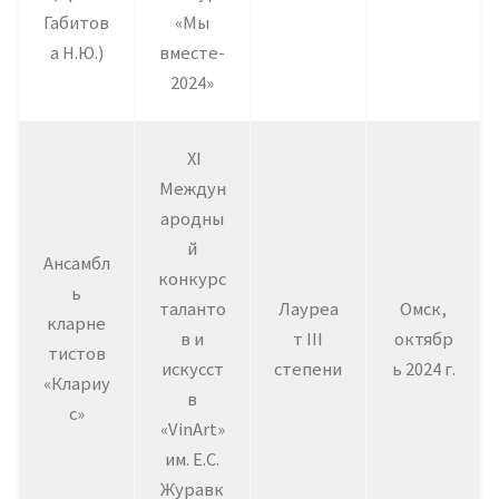
Габитов
«Мы
а Н.Ю.)
вместе-
2024»
XI
Междун
ародны
й
Ансамбл
конкурс
ь
таланто
Лауреа
Омск,
кларне
в и
т III
октябр
тистов
искусст
степени
ь 2024 г.
«Клариу
в
с»
«VinArt»
им. Е.С.
Журавк