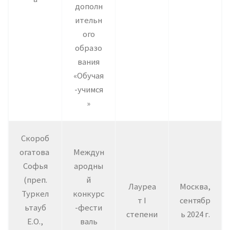
дополн
ительн
ого
образо
вания
«Обучая
-учимся
»
Скороб
огатова
Междун
Софья
ародны
(преп.
й
Лауреа
Москва,
Туркел
конкурс
т I
сентябр
ьтауб
-фести
степени
ь 2024 г.
Е.О.,
валь