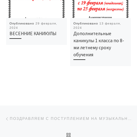
Опубликовано
29 февраля,
Опубликовано
13 февраля,
2024
2024
ВЕСЕННИЕ КАНИКУЛЫ
Дополнительные
каникулы 1 класса по 8-
ми летнему сроку
обучения
Навигация по записям
Предыдущая запись
ПОЗДРАВЛЯЕМ С ПОСТУПЛЕНИЕМ НА МУЗЫКАЛЬНОЕ ОТДЕЛЕНИЕ!
ОБРАТНО К СПИСКУ ЗАП