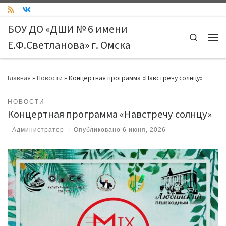
Skip to content
БОУ ДО «ДШИ № 6 имени
Search
Е.Ф.Светланова» г. Омска
Ме
Главная
»
Новости
»
Концертная программа «Навстречу солнцу»
НОВОСТИ
Концертная программа «Навстречу солнцу»
-
Администратор
|
Опубликовано
6 июня, 2026