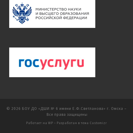
© 2026
БОУ ДО «ДШИ № 6 имени Е.Ф.Светланова» г. Омска
–
Все права защищены
Работает на
WP
– Разработан в
тема Customizr