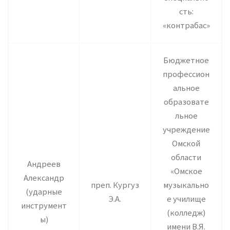
сть:
«контрабас»
Бюджетное
профессион
альное
образовате
льное
учреждение
Омской
области
Андреев
«Омское
Александр
преп. Кургуз
музыкально
(ударные
Э.А.
е училище
инструмент
(колледж)
ы)
имени В.Я.