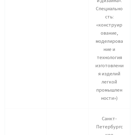
и дизайна».
Специально
сть:
«конструир
ование,
моделирова
ние и
технология
изготовлени
я изделий
легкой
промышлен
ности»)
Санкт-
Петербургс
кое