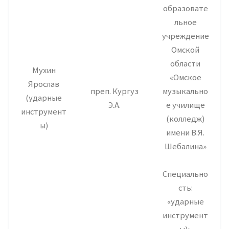
образовате
льное
учреждение
Омской
области
Мухин
«Омское
Ярослав
преп. Кургуз
музыкально
(ударные
Э.А.
е училище
инструмент
(колледж)
ы)
имени В.Я.
Шебалина»
Специально
сть:
«ударные
инструмент