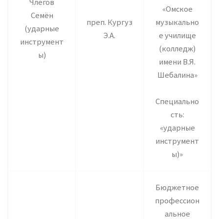
Члегов
«Омское
Семён
преп. Кургуз
музыкально
(ударные
Э.А.
е училище
инструмент
(колледж)
ы)
имени В.Я.
Шебалина»
Специально
сть:
«ударные
инструмент
ы)»
Бюджетное
профессион
альное