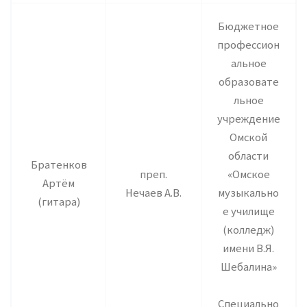
Бюджетное
профессион
альное
образовате
льное
учреждение
Омской
области
Братенков
преп.
«Омское
Артём
Нечаев А.В.
музыкально
(гитара)
е училище
(колледж)
имени В.Я.
Шебалина»
Специально