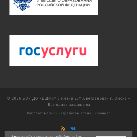
© 2026
БОУ ДО «ДШИ № 6 имени Е.Ф.Светланова» г. Омска
–
Все права защищены
Работает на
WP
– Разработан в
тема Customizr
Используя сайт, я даю согласие на обработку файлов