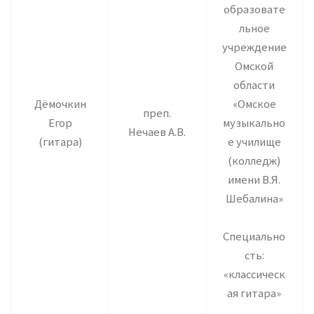
образовате
льное
учреждение
Омской
области
Дёмочкин
«Омское
преп.
Егор
музыкально
Нечаев А.В.
(гитара)
е училище
(колледж)
имени В.Я.
Шебалина»
Специально
сть:
«классическ
ая гитара»