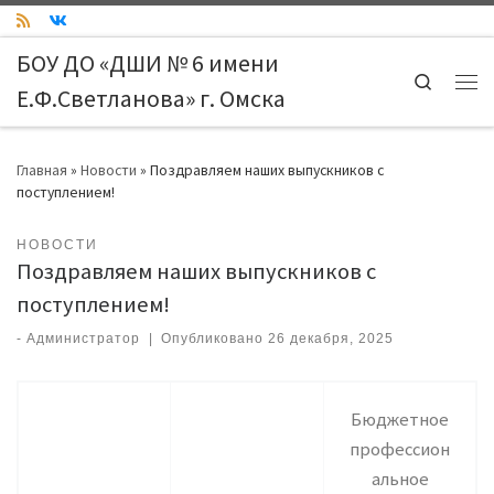
Skip to content
БОУ ДО «ДШИ № 6 имени
Search
Е.Ф.Светланова» г. Омска
Ме
Главная
»
Новости
»
Поздравляем наших выпускников с
поступлением!
НОВОСТИ
Поздравляем наших выпускников с
поступлением!
-
Администратор
|
Опубликовано
26 декабря, 2025
Бюджетное
профессион
альное