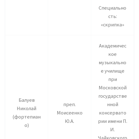
Специально
сть:
«скрипка»
Академичес
кое
музыкально
е училище
при
Московской
государстве
Балуев
преп.
нной
Николай
Моисеенко
консервато
(фортепиан
Ю.А.
рии имени П.
о)
И.
Чайковского