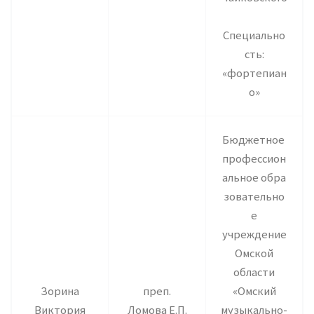
Специально
сть:
«фортепиан
о»
Бюджетное
профессион
альное обра
зовательно
е
учреждение
Омской
области
Зорина
преп.
«Омский
Виктория
Ломова Е.П.
музыкально-