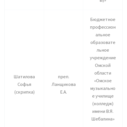
ы)»
Бюджетное
профессион
альное
образовате
льное
учреждение
Омской
области
Шатилова
преп.
«Омское
Софья
Ланщикова
музыкально
(скрипка)
Е.А.
е училище
(колледж)
имени В.Я.
Шебалина»