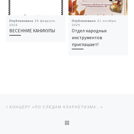
Опубликовано
29 февраля,
Опубликовано
21 октября,
2024
2025
ВЕСЕННИЕ КАНИКУЛЫ
Отдел народных
инструментов
приглашает!
Навигация по записям
Предыдущая запись
КОНЦЕРТ «ПО СЛЕДАМ КЛАРНЕТИЗМА…»
ОБРАТНО К СПИСКУ ЗАП
Сл