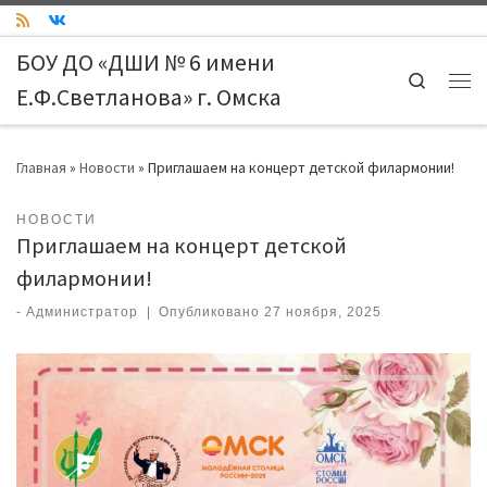
Skip to content
БОУ ДО «ДШИ № 6 имени
Search
Е.Ф.Светланова» г. Омска
Ме
Главная
»
Новости
»
Приглашаем на концерт детской филармонии!
НОВОСТИ
Приглашаем на концерт детской
филармонии!
-
Администратор
|
Опубликовано
27 ноября, 2025