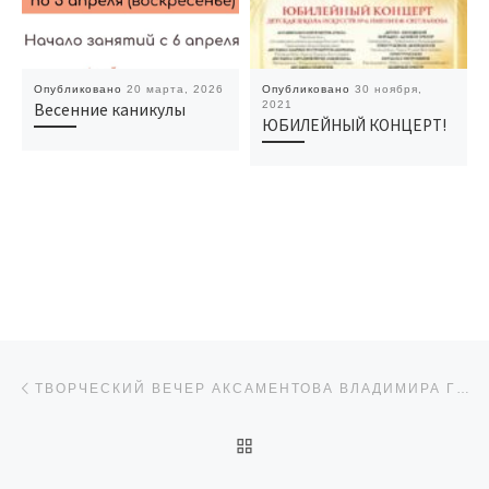
Опубликовано
20 марта, 2026
Опубликовано
30 ноября,
2021
Весенние каникулы
ЮБИЛЕЙНЫЙ КОНЦЕРТ!
Навигация по записям
Предыдущая запись
ТВОРЧЕСКИЙ ВЕЧЕР АКСАМЕНТОВА ВЛАДИМИРА ГЕОРГИЕВИЧА
ОБРАТНО К СПИСКУ ЗАП
Сл