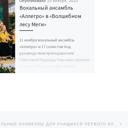
Опубликовано
15 ноября, 2023
Вокальный ансамбль
«Аллегро» в «Волшебном
лесу Меги»
11 ноября вокальный ансамбль
«Аллегро» и 17 солистов под
руководством преподавателя
Габитовой Надежды Юрьевны приняли
участие в большом фестивале
талантов «Волшебный лес Меги». […]
Сл
ИСЕЙ
ДОПОЛНИТЕЛЬНЫЕ КАНИКУЛЫ ДЛЯ УЧАЩИХСЯ ПЕРВОГО КЛАССА