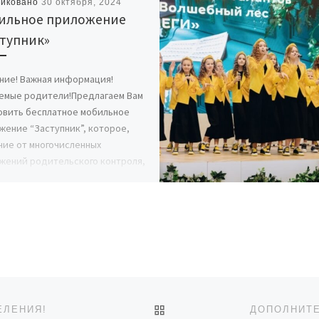
ликовано
30 октября, 2024
ильное приложение
ступник»
ние! Важная информация!
емые родители!Предлагаем Вам
овить бесплатное мобильное
жение “Заступник”, которое,
чие от многочисленных
жений родительского контроля,
ляет ребенку нетолько послать
л […]
ОБРАТНО К СПИСКУ ЗАП
ЕЛЕНИЯ!