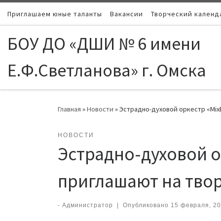
Приглашаем юные таланты
Skip to content
Вакансии
Творческий календ
БОУ ДО «ДШИ № 6 имени
Е.Ф.Светланова» г. Омска
Главная
»
Новости
»
Эстрадно-духовой оркестр «MixB
НОВОСТИ
Эстрадно-духовой о
приглашают на твор
-
Администратор
|
Опубликовано
15 февраля, 2